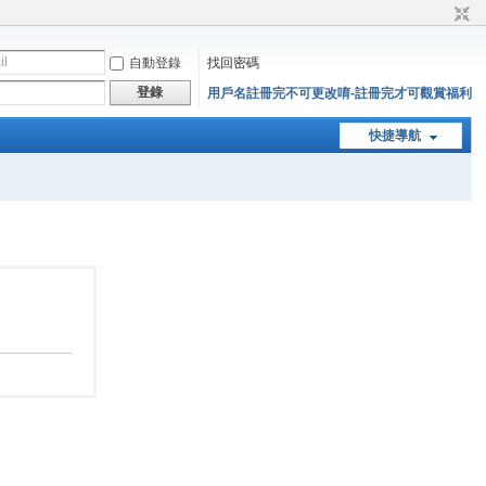
自動登錄
找回密碼
登錄
用戶名註冊完不可更改唷-註冊完才可觀賞福利
快捷導航