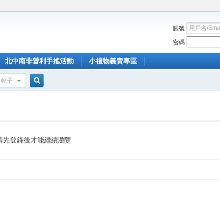
賬號
密碼
北中南非營利手搖活動
小禮物義賣專區
帖子
搜
索
請先登錄後才能繼續瀏覽