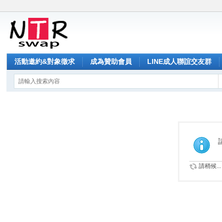
活動邀約&對象徵求
成為贊助會員
LINE成人聯誼交友群
請稍候...