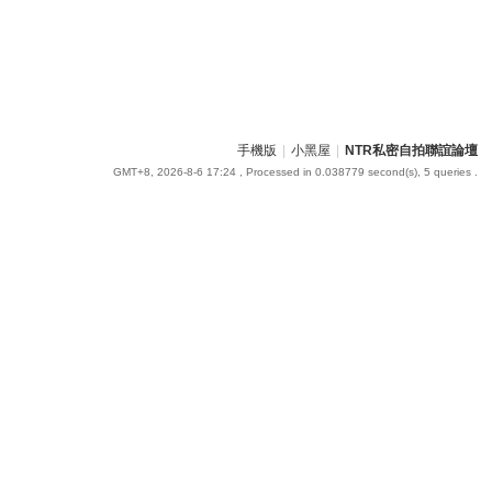
手機版
|
小黑屋
|
NTR私密自拍聯誼論壇
GMT+8, 2026-8-6 17:24
, Processed in 0.038779 second(s), 5 queries .