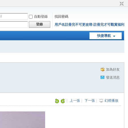
自動登錄
找回密碼
登錄
用戶名註冊完不可更改唷-註冊完才可觀賞福利
快捷導航
加為好友
發送消息
|
上一張
|
下一張
|
幻燈播放