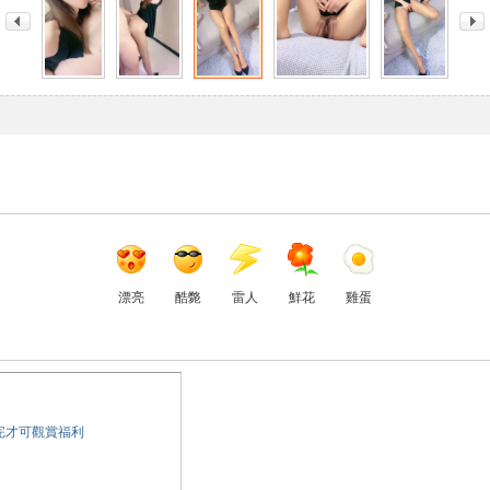
漂亮
酷斃
雷人
鮮花
雞蛋
完才可觀賞福利