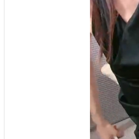
R
私
密