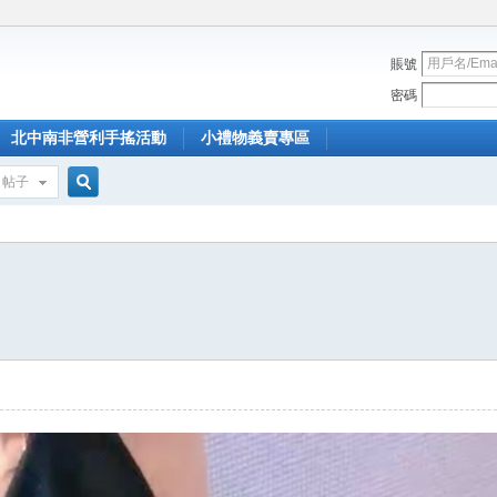
賬號
密碼
北中南非營利手搖活動
小禮物義賣專區
帖子
搜
索