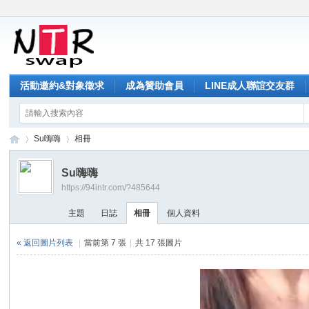
活動邀約&對象徵求
成為贊助會員
LINE成人聯誼交友群
Su嗨嗨
相冊
Su嗨嗨
https://94intr.com/?485644
NT
›
›
主題
日誌
相冊
個人資料
« 返回圖片列表
|
當前第 7 張
|
共 17 張圖片