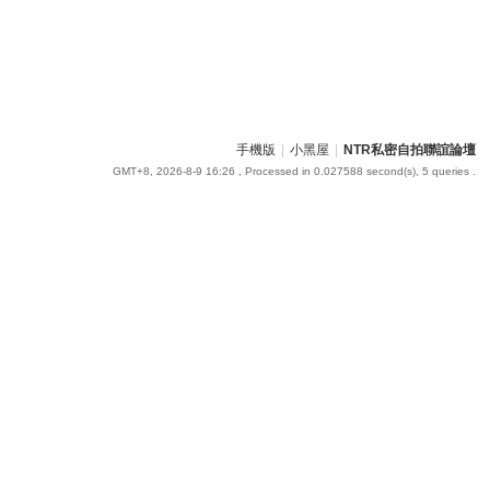
手機版
|
小黑屋
|
NTR私密自拍聯誼論壇
GMT+8, 2026-8-9 16:26
, Processed in 0.027588 second(s), 5 queries .