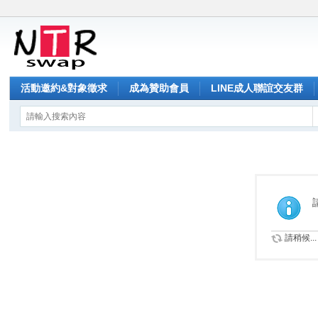
活動邀約&對象徵求
成為贊助會員
LINE成人聯誼交友群
請稍候...