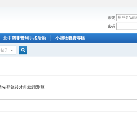
賬號
密碼
北中南非營利手搖活動
小禮物義賣專區
帖子
搜
索
請先登錄後才能繼續瀏覽