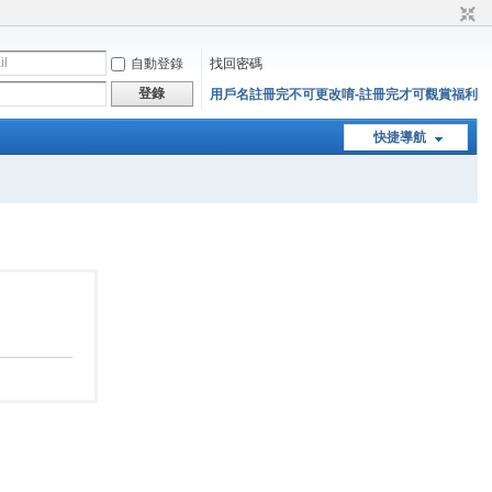
自動登錄
找回密碼
登錄
用戶名註冊完不可更改唷-註冊完才可觀賞福利
快捷導航