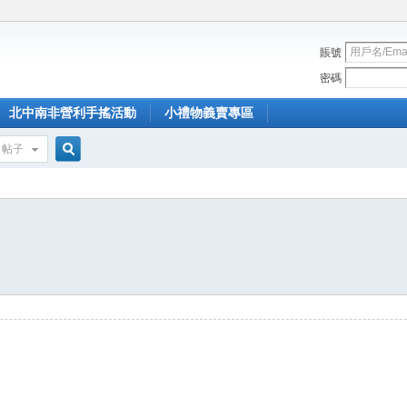
賬號
密碼
北中南非營利手搖活動
小禮物義賣專區
帖子
搜
索