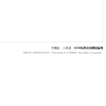
手機版
|
小黑屋
|
NTR私密自拍聯誼論壇
GMT+8, 2026-8-8 05:07
, Processed in 0.039967 second(s), 11 queries .