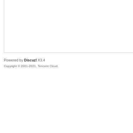
R
Powered by
Discuz!
X3.4
Copyright © 2001-2021, Tencent Cloud.
私
密