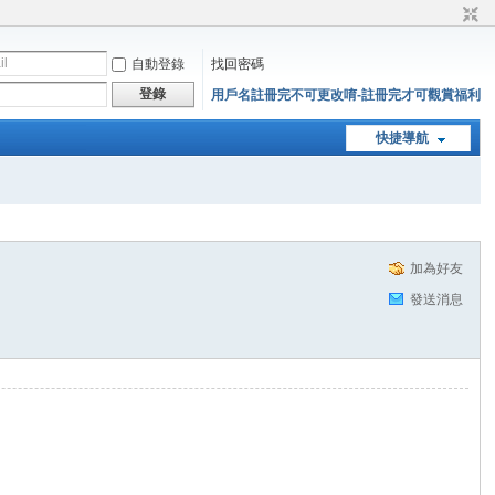
自動登錄
找回密碼
登錄
用戶名註冊完不可更改唷-註冊完才可觀賞福利
快捷導航
加為好友
發送消息