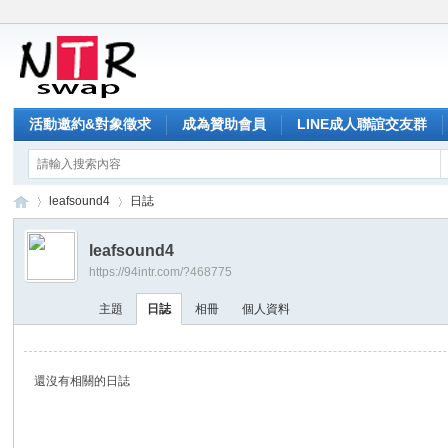
活動邀約&對象徵求
成為贊助會員
LINE成人聯誼交友群
leafsound4
日誌
leafsound4
https://94intr.com/?468775
NT
›
›
主題
日誌
相冊
個人資料
還沒有相關的日誌