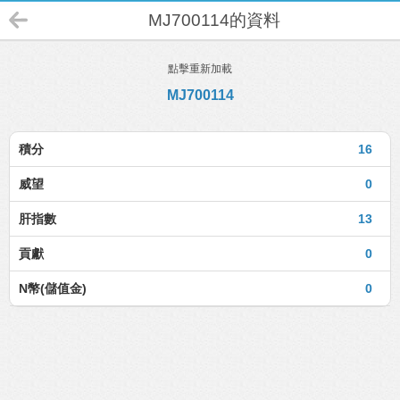
MJ700114的資料
點擊重新加載
MJ700114
積分
16
威望
0
肝指數
13
貢獻
0
N幣(儲值金)
0