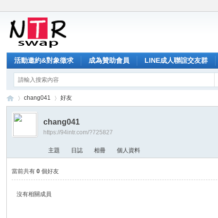
活動邀約&對象徵求
成為贊助會員
LINE成人聯誼交友群
chang041
好友
chang041
https://94intr.com/?725827
NT
›
›
主題
日誌
相冊
個人資料
當前共有
0
個好友
沒有相關成員