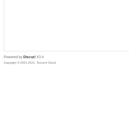
R
Powered by
Discuz!
X3.4
Copyright © 2001-2021, Tencent Cloud.
私
密