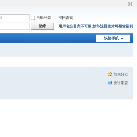
自動登錄
找回密碼
登錄
用戶名註冊完不可更改唷-註冊完才可觀賞福利
快捷導航
加為好友
發送消息