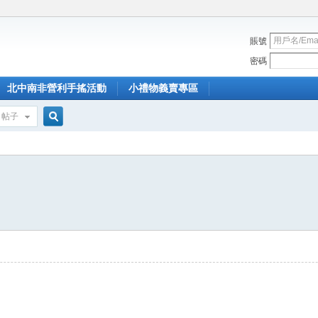
賬號
密碼
北中南非營利手搖活動
小禮物義賣專區
帖子
搜
索