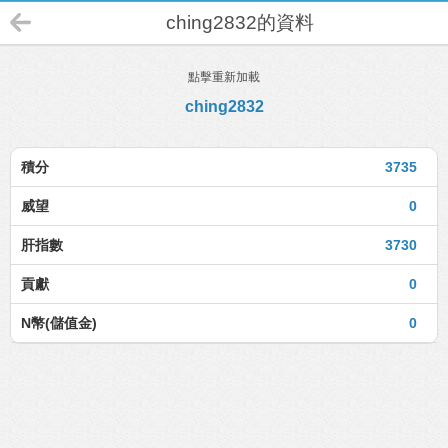
ching2832的資料
點擊重新加載
ching2832
積分
3735
威望
0
肝指數
3730
貢獻
0
N幣(儲值金)
0