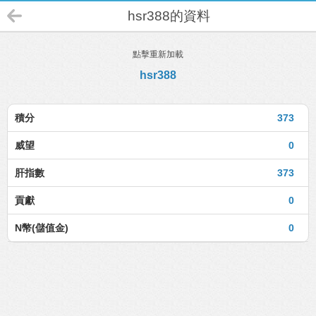
hsr388的資料
點擊重新加載
hsr388
積分
373
威望
0
肝指數
373
貢獻
0
N幣(儲值金)
0