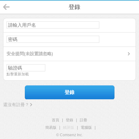
登錄
安全提問(未設置請忽略)
點擊重新加載
登錄
還沒有註冊？
首頁
|
登錄
|
註冊
簡易版
|
觸屏版
|
電腦版
|
© Comsenz Inc.