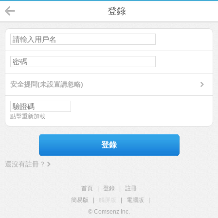
登錄
安全提問(未設置請忽略)
點擊重新加載
登錄
還沒有註冊？
首頁
|
登錄
|
註冊
簡易版
|
觸屏版
|
電腦版
|
© Comsenz Inc.