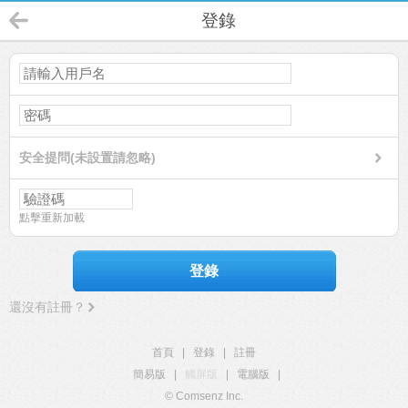
登錄
安全提問(未設置請忽略)
點擊重新加載
登錄
還沒有註冊？
首頁
|
登錄
|
註冊
簡易版
|
觸屏版
|
電腦版
|
© Comsenz Inc.