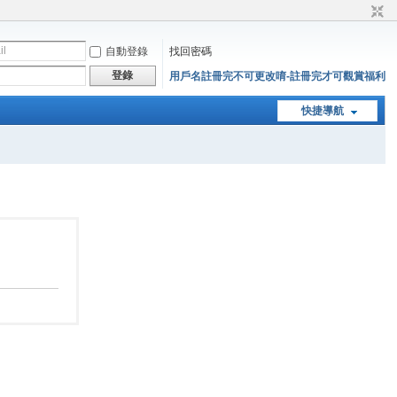
自動登錄
找回密碼
登錄
用戶名註冊完不可更改唷-註冊完才可觀賞福利
快捷導航