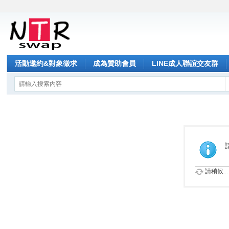
活動邀約&對象徵求
成為贊助會員
LINE成人聯誼交友群
請稍候...