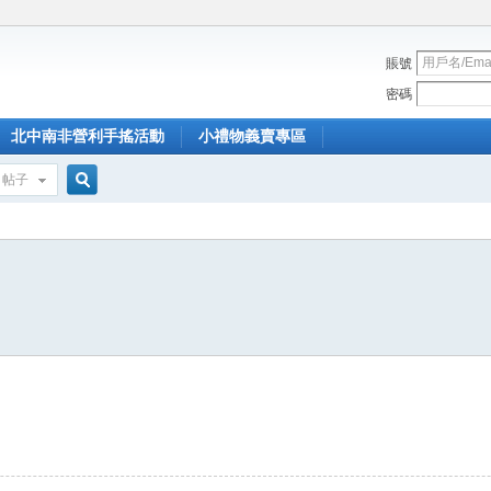
賬號
密碼
北中南非營利手搖活動
小禮物義賣專區
帖子
搜
索