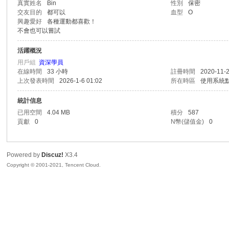
真實姓名
Bin
性別
保密
交友目的
都可以
血型
O
R
興趣愛好
各種運動都喜歡！
不會也可以嘗試
活躍概況
用戶組
資深學員
在線時間
33 小時
註冊時間
2020-11-2
上次發表時間
2026-1-6 01:02
所在時區
使用系統
統計信息
已用空間
4.04 MB
積分
587
貢獻
0
N幣(儲值金)
0
私
Powered by
Discuz!
X3.4
Copyright © 2001-2021, Tencent Cloud.
密