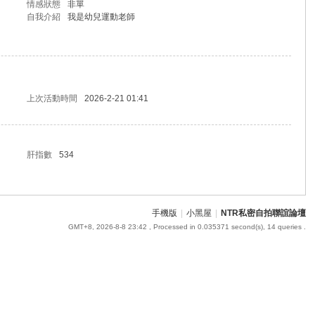
情感狀態
非單
自我介紹
我是幼兒運動老師
上次活動時間
2026-2-21 01:41
肝指數
534
手機版
|
小黑屋
|
NTR私密自拍聯誼論壇
GMT+8, 2026-8-8 23:42
, Processed in 0.035371 second(s), 14 queries .