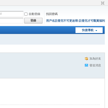
自動登錄
找回密碼
登錄
用戶名註冊完不可更改唷-註冊完才可觀賞福利
快捷導航
加為好友
發送消息