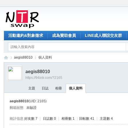
活動邀約&對象徵求
成為贊助會員
LINE成人聯誼交友群
aegis88010
個人資料
aegis88010
https://94intr.com/?2165
NT
›
›
主題
日誌
相冊
個人資料
aegis88010
(UID: 2165)
郵箱狀態
未驗證
統計信息
好友數 7
|
日誌數 0
|
相冊數 1
|
回帖數 41
|
主題數 4