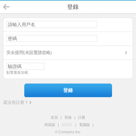
登錄
安全提問(未設置請忽略)
點擊重新加載
登錄
還沒有註冊？
首頁
|
登錄
|
註冊
簡易版
|
觸屏版
|
電腦版
|
© Comsenz Inc.