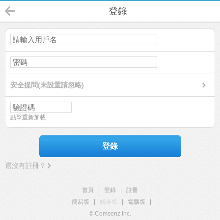
登錄
安全提問(未設置請忽略)
點擊重新加載
登錄
還沒有註冊？
首頁
|
登錄
|
註冊
簡易版
|
觸屏版
|
電腦版
|
© Comsenz Inc.