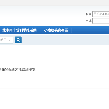
賬號
密碼
北中南非營利手搖活動
小禮物義賣專區
帖子
搜
索
請先登錄後才能繼續瀏覽