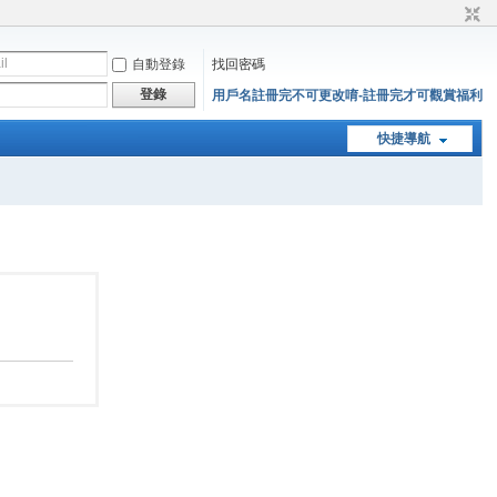
自動登錄
找回密碼
登錄
用戶名註冊完不可更改唷-註冊完才可觀賞福利
快捷導航