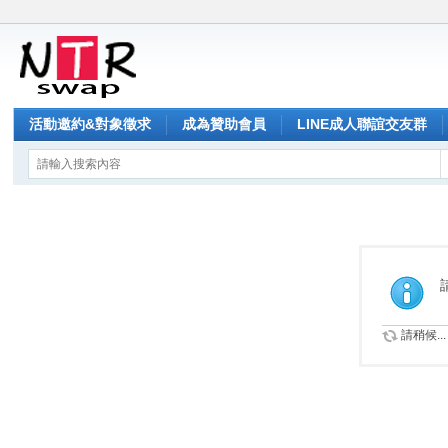
活動邀約&對象徵求
成為贊助會員
LINE成人聯誼交友群
請稍候...