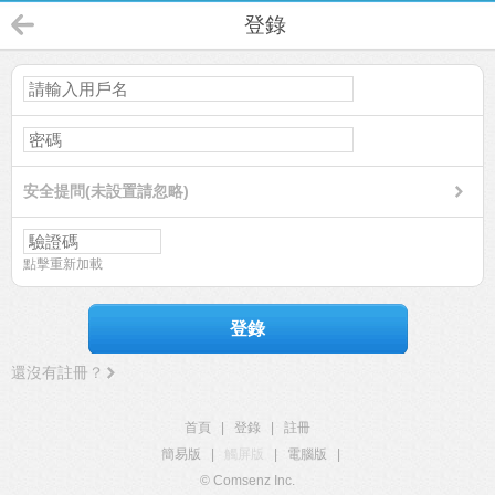
登錄
安全提問(未設置請忽略)
點擊重新加載
登錄
還沒有註冊？
首頁
|
登錄
|
註冊
簡易版
|
觸屏版
|
電腦版
|
© Comsenz Inc.