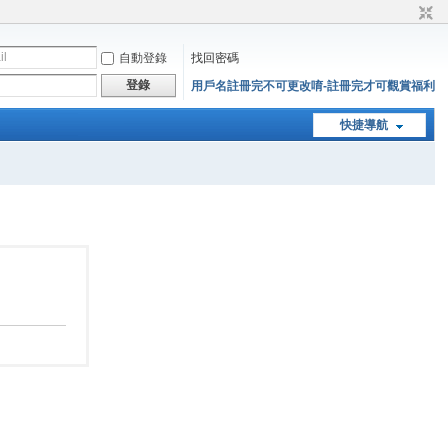
自動登錄
找回密碼
登錄
用戶名註冊完不可更改唷-註冊完才可觀賞福利
快捷導航