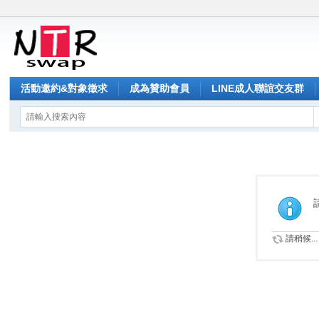
活動邀約&對象徵求
成為贊助會員
LINE成人聯誼交友群
請稍候...