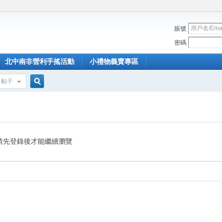
賬號
密碼
北中南非營利手搖活動
小禮物義賣專區
帖子
搜
索
請先登錄後才能繼續瀏覽