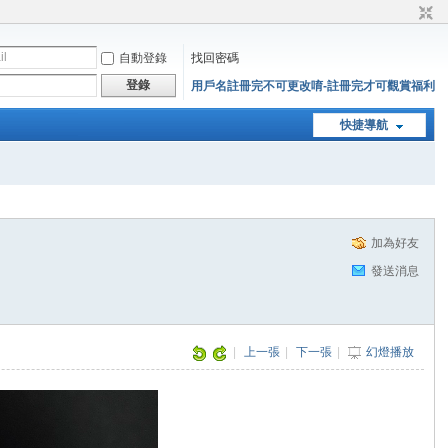
自動登錄
找回密碼
登錄
用戶名註冊完不可更改唷-註冊完才可觀賞福利
快捷導航
加為好友
發送消息
|
上一張
|
下一張
|
幻燈播放