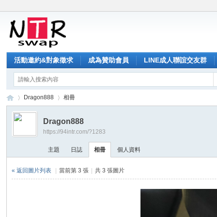
活動邀約&對象徵求
成為贊助會員
LINE成人聯誼交友群
Dragon888
相冊
Dragon888
https://94intr.com/?1283
NT
›
›
主題
日誌
相冊
個人資料
« 返回圖片列表
|
當前第 3 張
|
共 3 張圖片