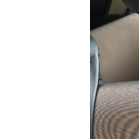
R
私
密