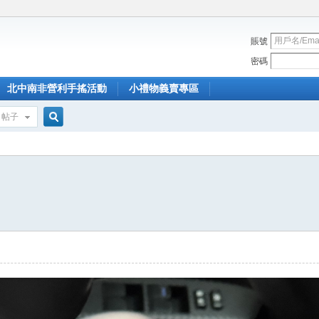
賬號
密碼
北中南非營利手搖活動
小禮物義賣專區
帖子
搜
索