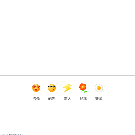
漂亮
酷斃
雷人
鮮花
雞蛋