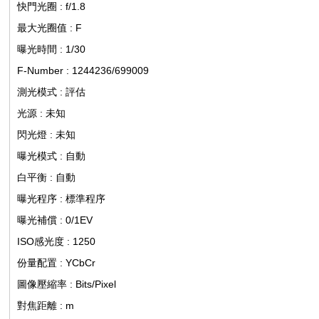
快門光圈 : f/1.8
最大光圈值 : F
曝光時間 : 1/30
F-Number : 1244236/699009
測光模式 : 評估
光源 : 未知
閃光燈 : 未知
曝光模式 : 自動
白平衡 : 自動
曝光程序 : 標準程序
曝光補償 : 0/1EV
ISO感光度 : 1250
份量配置 : YCbCr
圖像壓縮率 : Bits/Pixel
對焦距離 : m