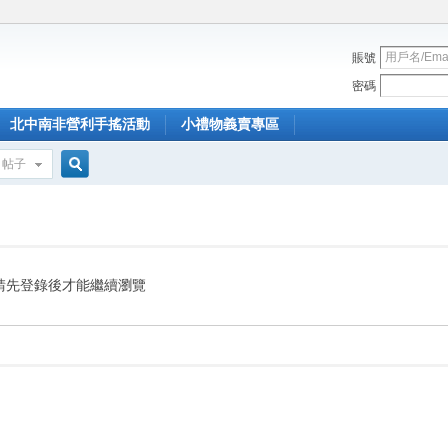
賬號
密碼
北中南非營利手搖活動
小禮物義賣專區
帖子
搜
索
請先登錄後才能繼續瀏覽