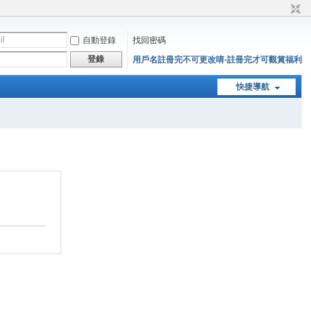
自動登錄
找回密碼
登錄
用戶名註冊完不可更改唷-註冊完才可觀賞福利
快捷導航