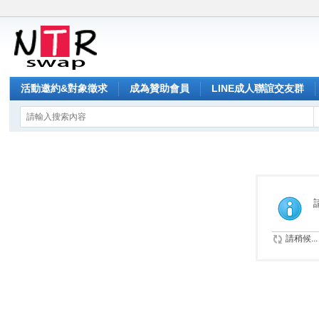
活動邀約&對象徵求
成為贊助會員
LINE成人聯誼交友群
請稍候...