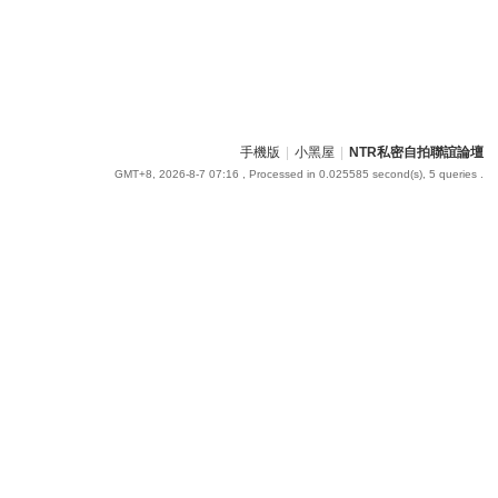
手機版
|
小黑屋
|
NTR私密自拍聯誼論壇
GMT+8, 2026-8-7 07:16
, Processed in 0.025585 second(s), 5 queries .