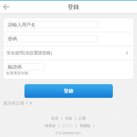
登錄
安全提問(未設置請忽略)
點擊重新加載
登錄
還沒有註冊？
首頁
|
登錄
|
註冊
簡易版
|
觸屏版
|
電腦版
|
© Comsenz Inc.