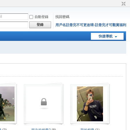
自動登錄
找回密碼
登錄
用戶名註冊完不可更改唷-註冊完才可觀賞福利
快捷導航