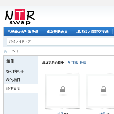
活動邀約&對象徵求
成為贊助會員
LINE成人聯誼交友群
相冊
相冊
最近更新的相冊
|
熱門圖片推薦
好友的相冊
NT
›
我的相冊
隨便看看