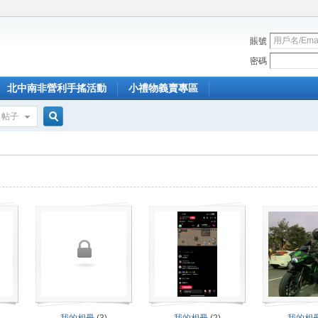
賬號
密碼
北中南非營利手搖活動
小禮物義賣專區
帖子
搜
索