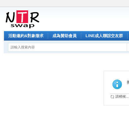
活動邀約&對象徵求
成為贊助會員
LINE成人聯誼交友群
請稍候...