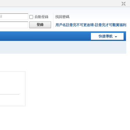
自動登錄
找回密碼
登錄
用戶名註冊完不可更改唷-註冊完才可觀賞福利
快捷導航