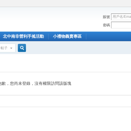
賬號
密碼
北中南非營利手搖活動
小禮物義賣專區
帖子
搜
索
抱歉，您尚未登錄，沒有權限訪問該版塊