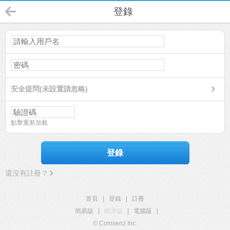
登錄
安全提問(未設置請忽略)
點擊重新加載
登錄
還沒有註冊？
首頁
|
登錄
|
註冊
簡易版
|
觸屏版
|
電腦版
|
© Comsenz Inc.