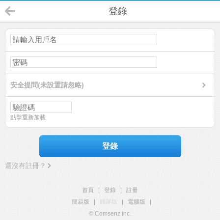
登錄
安全提問(未設置請忽略)
點擊重新加載
登錄
還沒有註冊？
首頁
|
登錄
|
註冊
簡易版
|
觸屏版
|
電腦版
|
© Comsenz Inc.