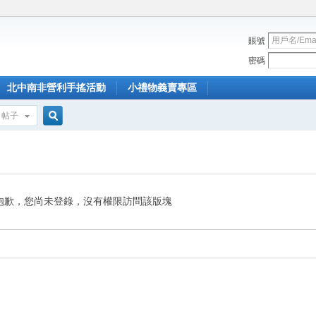
賬號
密碼
北中南非營利手搖活動
小禮物義賣專區
帖子
搜
索
抱歉，您尚未登錄，沒有權限訪問該版塊