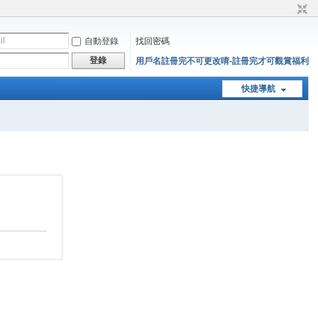
自動登錄
找回密碼
登錄
用戶名註冊完不可更改唷-註冊完才可觀賞福利
快捷導航