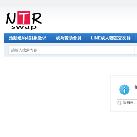
活動邀約&對象徵求
成為贊助會員
LINE成人聯誼交友群
請稍候...