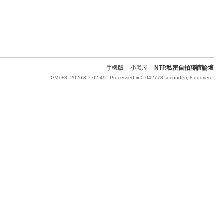
手機版
|
小黑屋
|
NTR私密自拍聯誼論壇
GMT+8, 2026-8-7 02:49
, Processed in 0.042773 second(s), 8 queries .