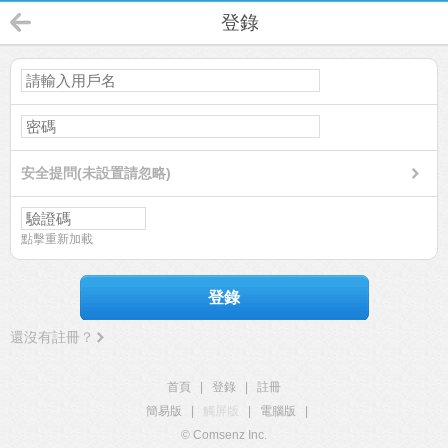
登錄
安全提問(未設置請忽略)
點擊重新加載
登錄
還沒有註冊？
首頁
|
登錄
|
註冊
簡易版
|
觸屏版
|
電腦版
|
© Comsenz Inc.