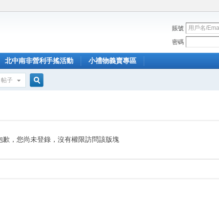
賬號
密碼
北中南非營利手搖活動
小禮物義賣專區
帖子
搜
索
抱歉，您尚未登錄，沒有權限訪問該版塊