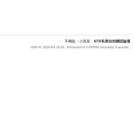
手機版
|
小黑屋
|
NTR私密自拍聯誼論壇
GMT+8, 2026-8-8 16:26
, Processed in 0.050092 second(s), 8 queries .