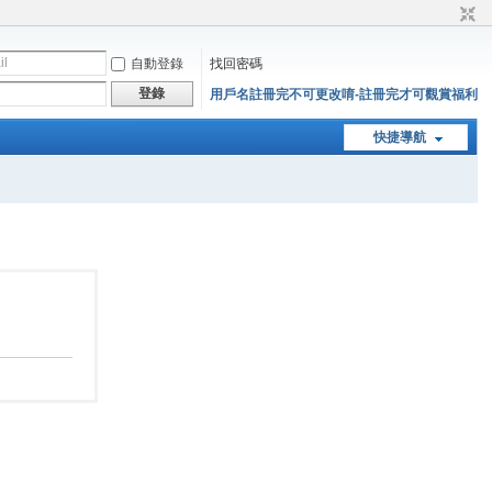
自動登錄
找回密碼
登錄
用戶名註冊完不可更改唷-註冊完才可觀賞福利
快捷導航