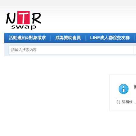
活動邀約&對象徵求
成為贊助會員
LINE成人聯誼交友群
請稍候...