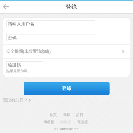
登錄
安全提問(未設置請忽略)
點擊重新加載
登錄
還沒有註冊？
首頁
|
登錄
|
註冊
簡易版
|
觸屏版
|
電腦版
|
© Comsenz Inc.