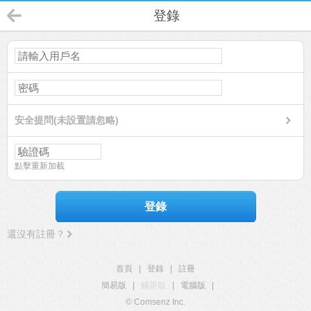
登錄
安全提問(未設置請忽略)
點擊重新加載
登錄
還沒有註冊？
首頁
|
登錄
|
註冊
簡易版
|
觸屏版
|
電腦版
|
© Comsenz Inc.