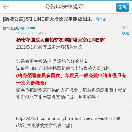
公告與法律規定
回復
[論壇公告] 5/1 LINE群大掃除完畢開放招生
看全部
shanmeme
樓主
點擊重新加載
2022-5-1 21:59:46
收藏
祕密花園成人自拍交友聯誼聊天室(LINE群)
2022/5/1 已經完成潛水客清除作業
如果有不幸被清掉 且還想入群的朋友
請前往LINE群招生帖重新留言申請查核入群資格
(終身榮譽會員有兩次、年度及一般免費申請者僅只有
一次入群機會)
請各位把握得來不易的入群機會，切勿再隨意浪費！就是
別再潛水了跟大家多互動打成一片不好嗎？
https://94intr.com/forum.php?mod=viewthread&tid=386
(請到本連結的文章留言申請)