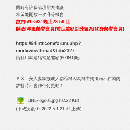
同時有許多論壇朋友建議！
希望能開放一次升等機會
故由5/1~5/31晚上23:59 止
開放[年度榮譽會員]補足差額以升級為[終身榮譽會員]
https://94intr.com/forum.php?
mod=viewthread&tid=2327
請利用本連結補足差額(600NT)吧
ＰＳ．美人妻家族成人聯誼群因為群主嬌滴滴不在國內
故暫時不會作任何更動！
LINE-logo01.jpg
(92.22 KB)
(下載次數: 0, 2022-5-1 21:47 上傳)