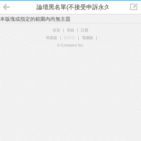
論壇黑名單(不接受申訴永久拉黑)
本版塊或指定的範圍內尚無主題
首頁
|
登錄
|
註冊
簡易版
|
觸屏版
|
電腦版
|
© Comsenz Inc.