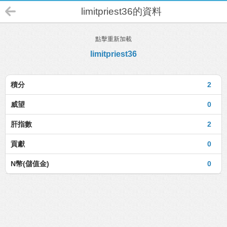
limitpriest36的資料
點擊重新加載
limitpriest36
積分
2
威望
0
肝指數
2
貢獻
0
N幣(儲值金)
0