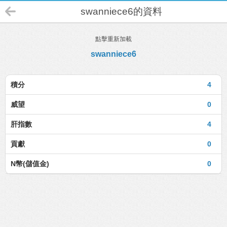
swanniece6的資料
點擊重新加載
swanniece6
積分
4
威望
0
肝指數
4
貢獻
0
N幣(儲值金)
0