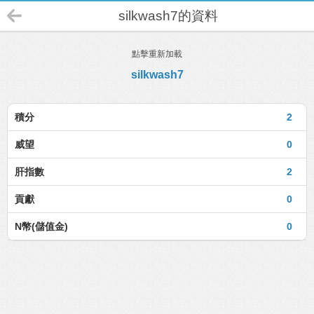
silkwash7的資料
點擊重新加載
silkwash7
積分
2
威望
0
肝指數
2
貢獻
0
N幣(儲值金)
0