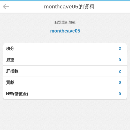
monthcave05的資料
點擊重新加載
monthcave05
積分
2
威望
0
肝指數
2
貢獻
0
N幣(儲值金)
0