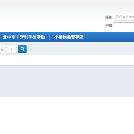
賬號
密碼
北中南非營利手搖活動
小禮物義賣專區
帖子
搜
索