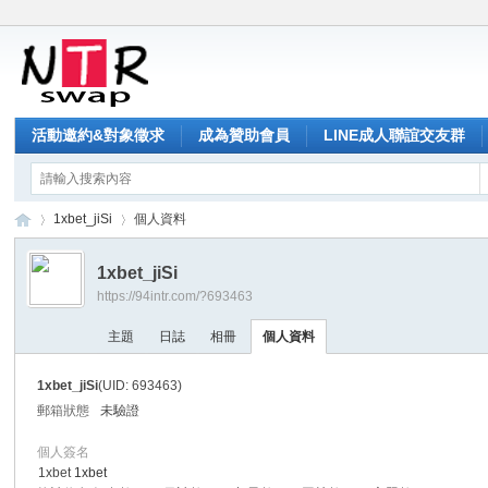
活動邀約&對象徵求
成為贊助會員
LINE成人聯誼交友群
1xbet_jiSi
個人資料
1xbet_jiSi
https://94intr.com/?693463
NT
›
›
主題
日誌
相冊
個人資料
1xbet_jiSi
(UID: 693463)
郵箱狀態
未驗證
個人簽名
1xbet
1xbet