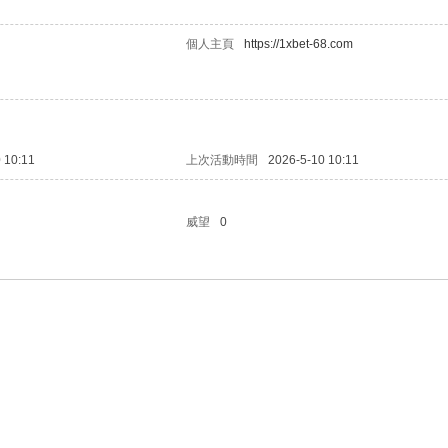
個人主頁
https://1xbet-68.com
 10:11
上次活動時間
2026-5-10 10:11
威望
0