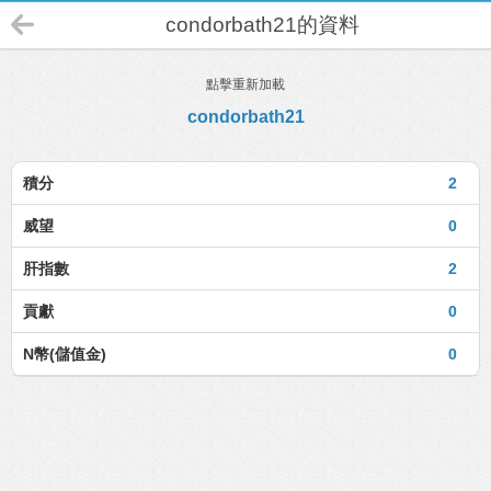
condorbath21的資料
點擊重新加載
condorbath21
積分
2
威望
0
肝指數
2
貢獻
0
N幣(儲值金)
0