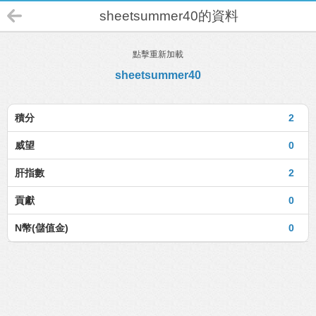
sheetsummer40的資料
點擊重新加載
sheetsummer40
積分
2
威望
0
肝指數
2
貢獻
0
N幣(儲值金)
0