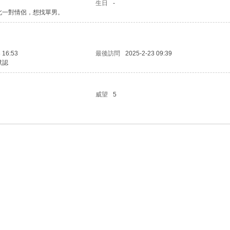
生日
-
北一對情侶，想找單男。
 16:53
最後訪問
2025-2-23 09:39
默認
威望
5