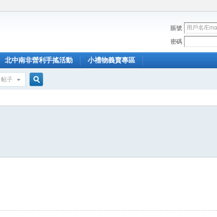
賬號
密碼
北中南非營利手搖活動
小禮物義賣專區
帖子
搜
索