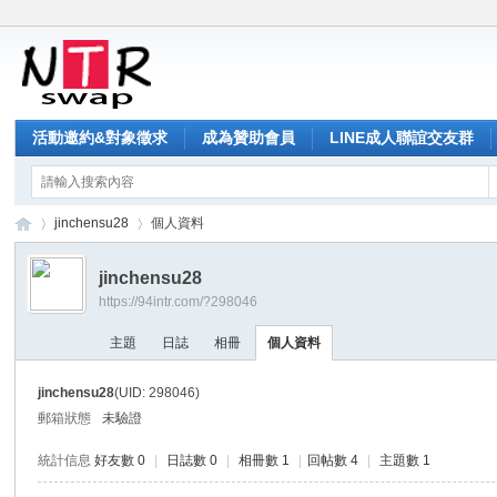
活動邀約&對象徵求
成為贊助會員
LINE成人聯誼交友群
jinchensu28
個人資料
jinchensu28
https://94intr.com/?298046
NT
›
›
主題
日誌
相冊
個人資料
jinchensu28
(UID: 298046)
郵箱狀態
未驗證
統計信息
好友數 0
|
日誌數 0
|
相冊數 1
|
回帖數 4
|
主題數 1