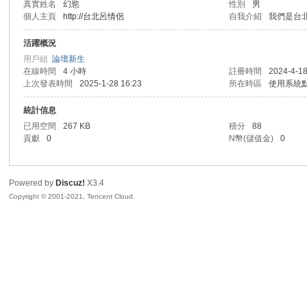
真實姓名
幻慾
性別
男
個人主頁
http://台北呂情侶
自我介紹
我們是台
R
活躍概況
用戶組
論壇新生
在線時間
4 小時
註冊時間
2024-4-18
上次發表時間
2025-1-28 16:23
所在時區
使用系統
統計信息
已用空間
267 KB
積分
88
貢獻
0
N幣(儲值金)
0
私
Powered by
Discuz!
X3.4
Copyright © 2001-2021, Tencent Cloud.
密