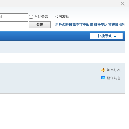
自動登錄
找回密碼
登錄
用戶名註冊完不可更改唷-註冊完才可觀賞福利
快捷導航
加為好友
發送消息