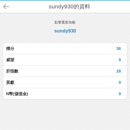
sundy930的資料
點擊重新加載
sundy930
積分
36
威望
0
肝指數
28
貢獻
0
N幣(儲值金)
0